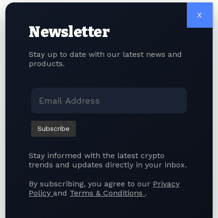
前股權與其他金融商品，目標打造交易市場，讓投資人透過區塊鏈持有各
X
式真實資產。 金融市場代幣化帶來的優勢 金融產業對於代幣化資產的興趣
持續升溫，Kraken於此時展開業務擴張。加密貨幣交易所、金融科技企業
Newsletter
與傳統金融機構皆在研究如何將傳統資產遷移至區塊鏈網路。支持者認
為，資產代幣化能夠縮短結算時程、降低交易成本、開放零碎持股，並實
Stay up to date with our latest news and
現盤後交易。 Kraken本次擴張突顯，區塊鏈不再僅僅是加密貨幣的交易
products.
平台。企業開始運用這項技術革新傳統金融市場。代幣化並非取代既有資
產，而是建立股票的數位版本，實現更高效率的交易。若監管單位持續支
持相關商品，代幣化有價證券將能開放全球市場給更多投資人。與此同
時，產業仍面臨法遵、投資人保護與跨國監管規範等挑戰。…
Nicole Nicole
July 24, 2026
Stay informed with the latest crypto
trends and updates directly in your inbox.
By subscribing, you agree to our
Privacy
Policy
and
Terms & Conditions
.