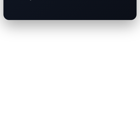
Nicole Nicole
August 7, 2026
香港銀行量子準備度僅得2.3分，央行發出警示
2026年7月30日 作者：Anjali Kochhar 香港金融管理局（金管局）最新
評估顯示，香港銀行業應對量子計算帶來的風險準備嚴重不足。金管局推
出量子準備度指數（QPI），銀行業整體評分僅2.3分（滿分10分）。監管
機構指出，有關結果反映銀行亟需提升網絡防禦韌性，趕在量子電腦具備
破解現行加密標準能力之前做好部署。 金管局量子準備度指數揭銀行業存
在重大缺口 量子準備度指數屬金管局金融科技策略的一環，亦是監管機構
首套正式指標，用以衡量銀行邁向後量子密碼學過渡工作的準備水平。指
數從四大範疇評估機構：風險認知、規劃方案、先導計劃及實務落地。整