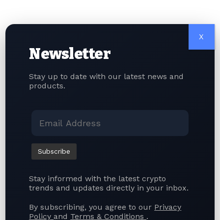
2026年8月7日 作者：Shubhii Verma 由四方精創資訊 (香港) 有限公司
（四方精創（FORMS HK））牽頭，聯同Chainlink、APEX集團、CSpro
以及區塊鏈小鎮@數碼港（Blockchain Valley@Cyberport）所組成的
X
聯盟，正式推出證券代幣化架構（TSF）。這是一套全新的數位金融市場
Newsletter
基礎設施，旨在於香港受監管的金融體系內，支撐證券代幣的發行、分銷
與結算作業。 何謂香港證券代幣化架構 該項計畫透過串聯區塊鏈技術與現
行金融市場基礎設施，加快機構投資者採用證券代幣的步伐。證券代幣化
Stay up to date with our latest news and
架構由數碼港區塊鏈谷生態研發，匯聚金融機構、技術服務商、持牌中介
products.
機構與市場參與者，為香港下一階段數位資本市場的發展奠基。 當下全球
對於代幣化金融資產的關注度持續攀升，香港憑藉明確的監理政策，以及
持續將區塊鏈導入傳統金融的布局，已然躋身全球數位資產監理先進地區
之列。證券代幣化架構的目標，便是把既有的監理基礎落實為可實際運作
的執行架構，讓金融機構在恪守現行市場法規的前提下，發行與管理證券
代幣。 證券代幣化架構如何管控證券代幣完整生命週期 證券代幣化架構的
核心，是為證券代幣從發行、投資者入金、結算、資產維護到後續營運的
完整生命週期建立統一標準。架構初期採用ERC-3643代幣標準，該標準
將監理合規機制直接內嵌於數位資產之中，同時僅開放授權參與者進行權
Stay informed with the latest crypto
限存取。此外架構採用區塊鏈中立設計，未來可靈活對接多條區塊鏈網路
trends and updates directly in your inbox.
與各類金融基礎設施。 證券代幣化架構一大核心特色，是打通代幣化資產
與持牌銀行體系的連結。透過將證券代幣對接代幣化銀行存款、法定結算
By subscribing, you agree to our
Privacy
機制等數位貨幣基礎設施，架構可支援「貨銀兩訖（DvP）」結算模式。…
Policy
and
Terms & Conditions
.