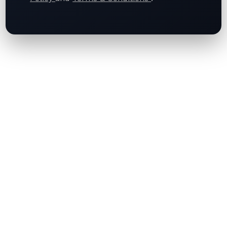
About Us
Contact Us
Terms of Use
Privacy Policy
Articles
Facebook
You Might Also Like
加密產業重點動態整理：Coinbase營收
不及預期、幣安展開代幣下架作業、美國
加密法案進入限期衝刺，市場緊盯比特幣
ALL
CRYPTO
與以太幣走勢