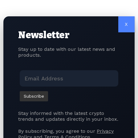
監管制度「穩步有序地逐步完善」，為行業帶來高度確定
性。
隨著最新監管框架落實，香港已成為全球監管體系最完備的
X
數碼資產中心之一。香港期望藉此吸引世界各地的加密貨幣
Newsletter
企業、機構投資者與區塊鏈創新團隊，同時強化投資者信
心，維護金融市場穩定。
Stay up to date with our latest news and
products.
中國內地與香港攜手擘畫人工智慧與區塊鏈監管未來
摩根大通核准HashKey客戶專款帳戶，機構加密銀行邁
入里程碑
渣打集團加持Anchorpoint擬於8月推出HKDAP港元
穩定幣
亞投行研發代幣化支付、瞄準香港作為樞紐，同步推動
110億美元史上最高融資計畫
企業採用腳步加速，區塊鏈供應鏈市場預計2035年規模
達552.8億美元
Stay informed with the latest crypto
trends and updates directly in your inbox.
Quick Link
By subscribing, you agree to our
Privacy
Policy
and
Terms & Conditions
.