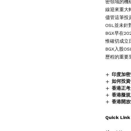
密領域的機
線迎來重大
儘管這筆投
OSL並未
BGX早在
惟確切成立
BGX入股
歷程的重要
印度加密
如何投資
香港正考
香港擬規
香港開放
Quick Link