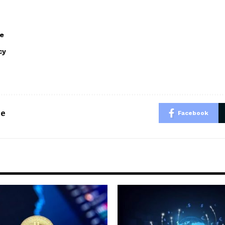
e
cy
le
Facebook