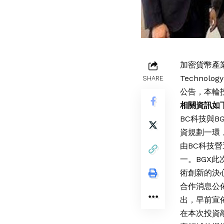
加密貨幣產
Technol
SHARE
公告，本輪
相關資訊如
BC科技與
資規劃一環
由BC科技
一。BGX
術創新的決
合作消息公
出，早前宣佈
在本次投資敲