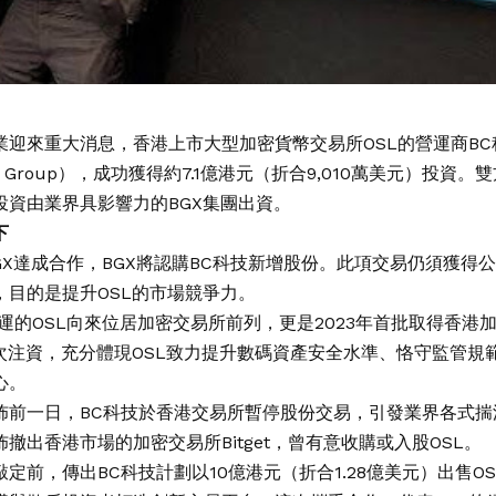
業迎來重大消息，香港上市大型加密貨幣交易所OSL的營運商BC
ogy Group），成功獲得約7.1億港元（折合9,010萬美元）投資。
投資由業界具影響力的BGX集團出資。
下
BGX達成合作，BGX將認購BC科技新增股份。此項交易仍須獲得
，目的是提升OSL的市場競爭力。
營運的OSL向來位居加密交易所前列，更是2023年首批取得香港
此次注資，充分體現OSL致力提升數碼資產安全水準、恪守監管規
心。
佈前一日，BC科技於香港交易所暫停股份交易，引發業界各式揣
撤出香港市場的加密交易所Bitget，曾有意收購或入股OSL。
定前，傳出BC科技計劃以10億港元（折合1.28億美元）出售OS