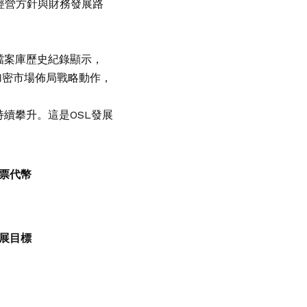
經營方針與財務發展路
檔案庫歷史紀錄顯示，
加密市場佈局戰略動作，
持續攀升。這是OSL發展
票代幣
展目標