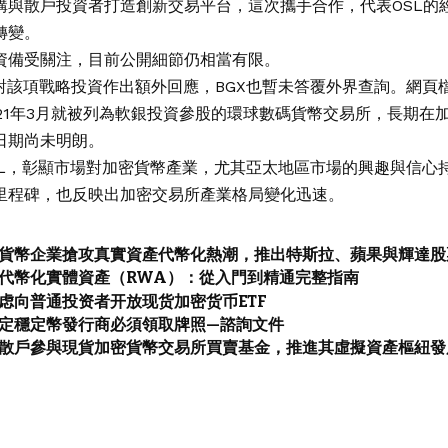
構與散戶投資者打造創新交易平台，這次攜手合作，代表OSL的
轉變。
資備受關注，目前公開細節仍相當有限。
針對該項戰略投資作出額外回應，BGX也暫未答覆外界查詢。網頁
2021年3月就被列為軟銀投資參股的環球數碼貨幣交易所，長期在
日期尚未明朗。
OSL，彰顯市場對加密貨幣產業，尤其亞太地區市場的興趣與信心
里程碑，也反映出加密交易所產業格局變化迅速。
貨幣企業搶攻真實資產代幣化熱潮，推出特斯拉、蘋果與輝達股
代幣化實體資產（RWA）：從入門到精通完整指南
虑向普通投资者开放现货加密货币ETF
定穩定幣發行商必須領取牌照—諮詢文件
散戶參與現貨加密貨幣交易所買賣基金，推進其虛擬資產樞紐發