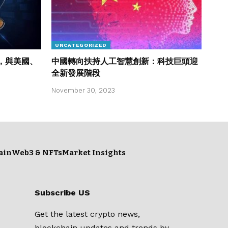
UNCATEGORIZED
，與美國、
中國轉向扶持人工智慧創新：科技巨頭迎
全新發展階段
November 30, 2023
ain
Web3 & NFTs
Market Insights
Subscribe US
Get the latest crypto news,
blockchain updates and trends by