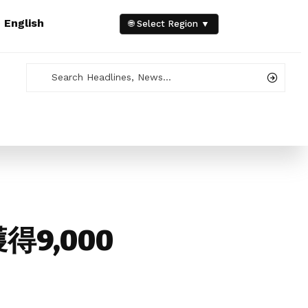
e
English
🌐 Select Region ▼
9,000